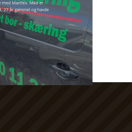
de med Manflex. Mike er
and, 27 år gammel og havde