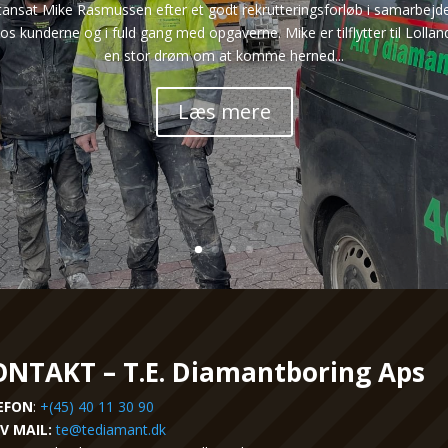
astansat Mike Rasmussen efter et godt rekrutteringsforløb i samarbej
os kunderne og i fuld gang med opgaverne. Mike er tilflytter til Loll
en stor drøm om at komme herned...
Læs mere
NTAKT – T.E. Diamantboring Aps
EFON
:
+(45) 40 11 30 90
IV MAIL:
te@tediamant.dk