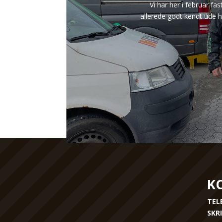
Vi har her i februar f
allerede godt kendt ude h
KO
TEL
SKR