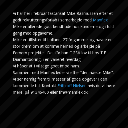
Vi har her i februar fastansat Mike Rasmussen efter et
godt rekrutteringsforløb i samarbejde med
Manflex
.
Mike er allerede godt kendt ude hos kunderne og i fuld
gang med opgaverne.
Mike er tilflytter til Lolland, 27 år gammel og havde en
stor drøm om at komme herned og arbejde på
Femern projektet. Det får han OGSÅ lov til hos T.E.
Diamantboring, i en varieret hverdag.
Vi håber at I vil tage godt imod ham.
Sammen med Manflex leder vi efter “den næste Mike”.
Vi ser nemlig frem til masser af gode opgaver i den
kommende tid. Kontakt
Frithioff Nielsen
hvis du vil høre
mere, på 91346400 eller frn@manflex.dk