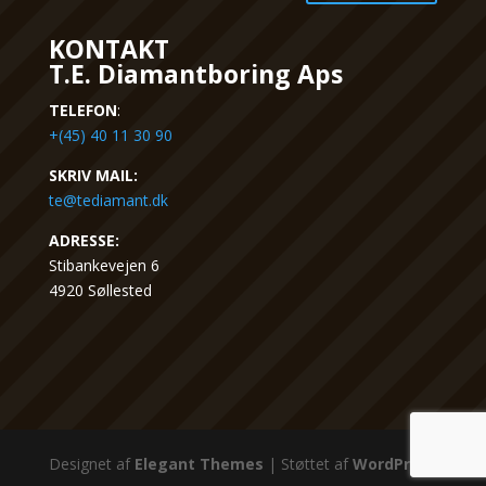
KONTAKT
T.E. Diamantboring Aps
TELEFON
:
+(45) 40 11 30 90
SKRIV MAIL:
te@tediamant.dk
ADRESSE:
Stibankevejen 6
4920 Søllested
Designet af
Elegant Themes
| Støttet af
WordPress