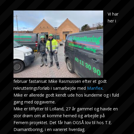
Vi har
her i
februar fastansat Mike Rasmussen efter et godt
rekrutteringsforløb i samarbejde med
Manflex
.
Mike er allerede godt kendt ude hos kunderne og i fuld
gang med opgaverne.
Mike er tilflytter til Lolland, 27 år gammel og havde en
stor drøm om at komme herned og arbejde på
Femern projektet. Det får han OGSÅ lov til hos T.E.
Diamantboring, i en varieret hverdag.