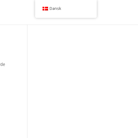
Dansk
T.E. Diamantboring
vde