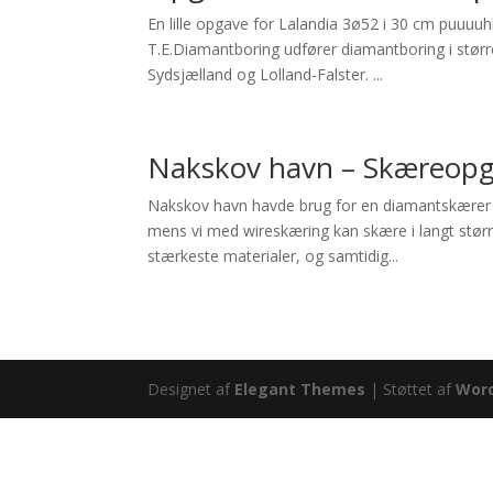
En lille opgave for Lalandia 3ø52 i 30 cm puuuu
T.E.Diamantboring udfører diamantboring i størr
Sydsjælland og Lolland-Falster. ...
Nakskov havn – Skæreop
Nakskov havn havde brug for en diamantskærer 
mens vi med wireskæring kan skære i langt stør
stærkeste materialer, og samtidig...
Designet af
Elegant Themes
| Støttet af
Wor