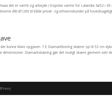
hhaaa det er varmt og arbejde i tropiske varme for Lalandia 3ø52 i 30
elserne Ø8-Ø1200 til både privat- og erhvervskunder på hovedsagelig
gave
der kunne klare opgaven. T.E Diamantboring skærer op til 53 cm dyb
re dimensioner. ​Diamantskæring gør det muligt skære gennem selv d
dPress